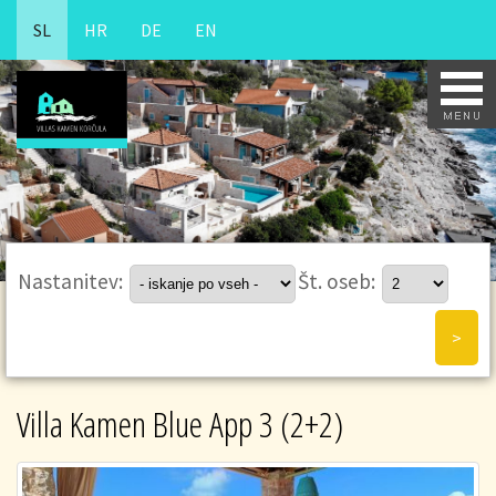
SL
HR
DE
EN
Nastanitev:
Št. oseb:
Villa Kamen Blue App 3 (2+2)