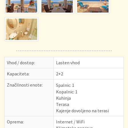
Vhod / dostop:
Lasten vhod
Kapaciteta:
2+2
Značilnosti enote:
Spalnic:
1
Kopalnic: 1
Kuhinja
Terasa
Kajenje dovoljeno na terasi
Oprema:
Internet / WiFi
Klimatska naprava