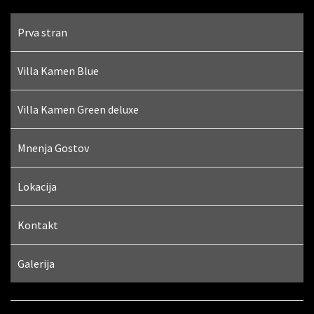
Prva stran
Villa Kamen Blue
Villa Kamen Green deluxe
Mnenja Gostov
Lokacija
Kontakt
Galerija