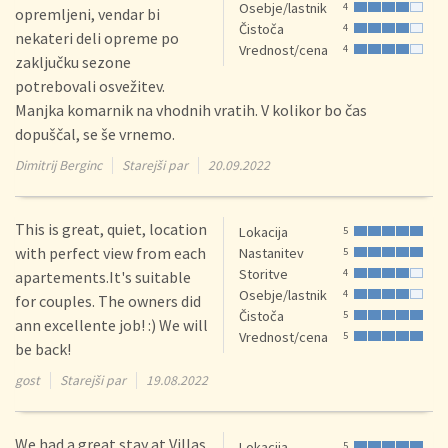
Osebje/lastnik
4
opremljeni, vendar bi
Čistoča
4
nekateri deli opreme po
Vrednost/cena
4
zaključku sezone
potrebovali osvežitev.
Manjka komarnik na vhodnih vratih. V kolikor bo čas
dopuščal, se še vrnemo.
Dimitrij Berginc
Starejši par
20.09.2022
This is great, quiet, location
Lokacija
5
with perfect view from each
Nastanitev
5
Storitve
4
apartements.It's suitable
Osebje/lastnik
4
for couples. The owners did
Čistoča
5
ann excellente job! :) We will
Vrednost/cena
5
be back!
gost
Starejši par
19.08.2022
We had a great stay at Villas
Lokacija
5