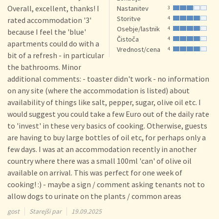
Overall, excellent, thanks! I
Nastanitev
3
Storitve
4
rated accommodation '3'
Osebje/lastnik
4
because I feel the 'blue'
Čistoča
4
apartments could do with a
Vrednost/cena
4
bit of a refresh - in particular
the bathrooms. Minor
additional comments: - toaster didn't work - no information
on any site (where the accommodation is listed) about
availability of things like salt, pepper, sugar, olive oil etc. I
would suggest you could take a few Euro out of the daily rate
to 'invest' in these very basics of cooking. Otherwise, guests
are having to buy large bottles of oil etc, for perhaps only a
few days. I was at an accommodation recently in another
country where there was a small 100ml 'can' of olive oil
available on arrival. This was perfect for one week of
cooking! :) - maybe a sign / comment asking tenants not to
allow dogs to urinate on the plants / common areas
gost
Starejši par
19.09.2025