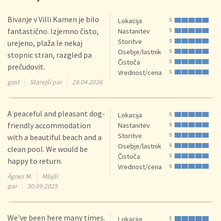
Bivanje v Villi Kamen je bilo
Lokacija
5
fantastično. Izjemno čisto,
Nastanitev
5
Storitve
5
urejeno, plaža le nekaj
Osebje/lastnik
5
stopnic stran, razgled pa
Čistoča
5
prečudovit.
Vrednost/cena
5
gost
Starejši par
28.04.2026
A peaceful and pleasant dog-
Lokacija
5
friendly accommodation
Nastanitev
5
Storitve
5
with a beautiful beach and a
Osebje/lastnik
5
clean pool. We would be
Čistoča
5
happy to return.
Vrednost/cena
5
Ágnes M.
Mlajši
par
30.09.2025
We've been here many times.
Lokacija
5