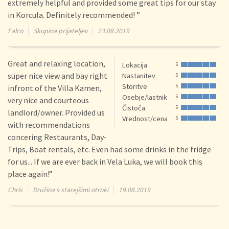
extremely helpful and provided some great tips for our stay
in Korcula. Definitely recommended! ”
Falco
Skupina prijateljev
23.08.2019
Great and relaxing location,
Lokacija
5
super nice view and bay right
Nastanitev
5
Storitve
5
infront of the Villa Kamen,
Osebje/lastnik
5
very nice and courteous
Čistoča
5
landlord/owner. Provided us
Vrednost/cena
5
with recommendations
concering Restaurants, Day-
Trips, Boat rentals, etc. Even had some drinks in the fridge
for us... If we are ever back in Vela Luka, we will book this
place again!”
Chris
Družina s starejšimi otroki
19.08.2019