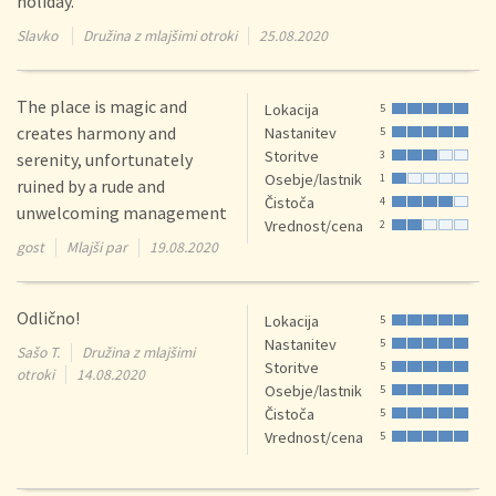
holiday.
Slavko
Družina z mlajšimi otroki
25.08.2020
The place is magic and
Lokacija
5
creates harmony and
Nastanitev
5
Storitve
3
serenity, unfortunately
Osebje/lastnik
1
ruined by a rude and
Čistoča
4
unwelcoming management
Vrednost/cena
2
gost
Mlajši par
19.08.2020
Odlično!
Lokacija
5
Nastanitev
5
Sašo T.
Družina z mlajšimi
Storitve
5
otroki
14.08.2020
Osebje/lastnik
5
Čistoča
5
Vrednost/cena
5