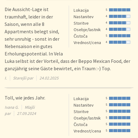
Die Aussicht-Lage ist
Lokacija
5
traumhaft, leider in der
Nastanitev
4
Storitve
4
Saison, wenn alle 8
Osebje/lastnik
4
Appartments belegt sind,
Čistoča
5
sehr unruhig - sonst in der
Vrednost/cena
4
Nebensaison ein gutes
Erholungspotential. In Vela
Luka selbst ist der Vorteil, dass der Beppo Mexican Food, der
ganzjährig seine Gäste bewirtet, ein Traum :-) Top.
I.
Starejši par
24.02.2025
Toll, wie jedes Jahr.
Lokacija
5
Nastanitev
5
Ivana G.
Mlajši
Storitve
5
par
27.09.2024
Osebje/lastnik
5
Čistoča
5
Vrednost/cena
5