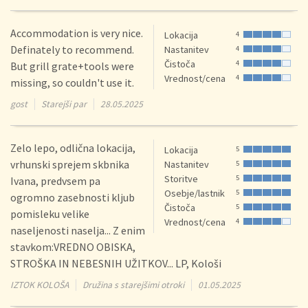
Accommodation is very nice.
Lokacija
4
Definately to recommend.
Nastanitev
4
Čistoča
4
But grill grate+tools were
Vrednost/cena
4
missing, so couldn't use it.
gost
Starejši par
28.05.2025
Zelo lepo, odlična lokacija,
Lokacija
5
vrhunski sprejem skbnika
Nastanitev
5
Storitve
5
Ivana, predvsem pa
Osebje/lastnik
5
ogromno zasebnosti kljub
Čistoča
5
pomisleku velike
Vrednost/cena
4
naseljenosti naselja... Z enim
stavkom:VREDNO OBISKA,
STROŠKA IN NEBESNIH UŽITKOV... LP, Kološi
IZTOK KOLOŠA
Družina s starejšimi otroki
01.05.2025