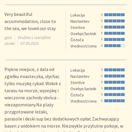
Very beautiful
Lokacija
5
accommodation, close to
Nastanitev
5
Storitve
5
the sea, we loved our stay
Osebje/lastnik
5
gost
Družina s starejšimi
Čistoča
5
otroki
07.09.2025
Vrednost/cena
4
Piękne miejsce, z dala od
Lokacija
5
zgiełku miasteczka, słychac
Nastanitev
5
Storitve
5
tylko muzykę cykad. Widok z
Osebje/lastnik
5
tarasu na morze, wysepkę i
Čistoča
5
wieczorne zachody słońca -
Vrednost/cena
5
niezapomniany.Na plaży
przygotowane leżaki,
parasole i deski sup bez dodatkowych opłat.Zachwycający
basen z widokiem na morze. Niezwykle przytulne pokoje, w