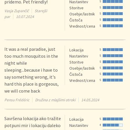
pridemo. Pet friendly!
Nastanitev
5
Storitve
5
Vasja Zupančič
Starejši
Osebje/lastnik
5
par
10.07.2024
Čistoča
5
Vrednost/cena
5
It was a real paradise, just
Lokacija
5
too much mosquitos in the
Nastanitev
5
Storitve
5
night while
Osebje/lastnik
5
sleeping...because i have to
Čistoča
5
say something wrong, it's
Vrednost/cena
5
hard this place is gorgeous,
we will come back
Pensu Frédéric
Družina z mlajšimi otroki
14.05.2024
Savršena lokacija ako tražite
Lokacija
5
potpuni mir i lokaciju daleko
Nastanitev
4