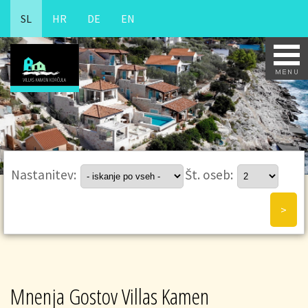
SL
HR
DE
EN
Nastanitev:
Št. oseb:
Mnenja Gostov Villas Kamen