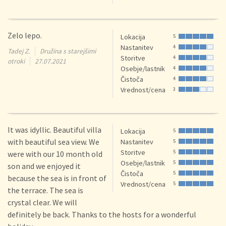
Zelo lepo.
Lokacija
5
Nastanitev
4
Tadej Z.
Družina s starejšimi
Storitve
4
otroki
27.07.2021
Osebje/lastnik
4
Čistoča
4
Vrednost/cena
3
It was idyllic. Beautiful villa
Lokacija
5
with beautiful sea view. We
Nastanitev
5
Storitve
5
were with our 10 month old
Osebje/lastnik
5
son and we enjoyed it
Čistoča
5
because the sea is in front of
Vrednost/cena
5
the terrace. The sea is
crystal clear. We will
definitely be back. Thanks to the hosts for a wonderful