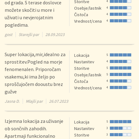
Storitve
4
od grada. S terase doslovce
Osebje/lastnik
4
možete skočiti u more i
Čistoča
4
uživati u nevjerojatnim
Vrednost/cena
4
pogledima.
gost
Starejši par
28.09.2023
Super lokacija,mir,idealno za
Lokacija
5
sprostitev.Pogled na morje
Nastanitev
4
Storitve
5
fenomenalen. Priporočam
Osebje/lastnik
5
vsakemu,ki ima željo po
Čistoča
4
sproščujočem dooustu brez
Vrednost/cena
4
gužve
Jasna D.
Mlajši par
26.07.2023
Izjemna lokacija za uživanje
Lokacija
5
ob sončnih zahodih.
Nastanitev
3
Storitve
3
Apartmaji funkcionalno