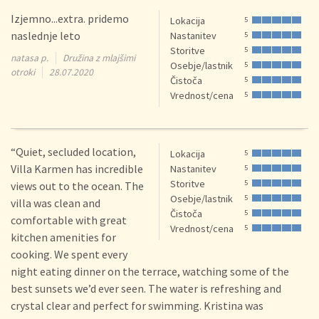
Izjemno...extra. pridemo
Lokacija
5
naslednje leto
Nastanitev
5
Storitve
5
natasa p.
Družina z mlajšimi
Osebje/lastnik
5
otroki
28.07.2020
Čistoča
5
Vrednost/cena
5
“Quiet, secluded location,
Lokacija
5
Villa Karmen has incredible
Nastanitev
5
Storitve
5
views out to the ocean. The
Osebje/lastnik
5
villa was clean and
Čistoča
5
comfortable with great
Vrednost/cena
5
kitchen amenities for
cooking. We spent every
night eating dinner on the terrace, watching some of the
best sunsets we’d ever seen. The water is refreshing and
crystal clear and perfect for swimming. Kristina was