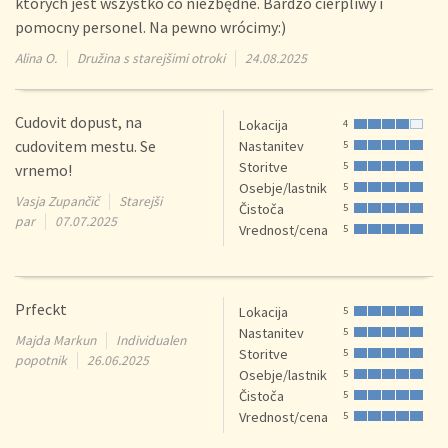
których jest wszystko co niezbędne. Bardzo cierpliwy i
pomocny personel. Na pewno wrócimy:)
Alina O.
Družina s starejšimi otroki
24.08.2025
Cudovit dopust, na
Lokacija
4
cudovitem mestu. Se
Nastanitev
5
Storitve
5
vrnemo!
Osebje/lastnik
5
Vasja Zupančič
Starejši
Čistoča
5
par
07.07.2025
Vrednost/cena
5
Prfeckt
Lokacija
5
Nastanitev
5
Majda Markun
Individualen
Storitve
5
popotnik
26.06.2025
Osebje/lastnik
5
Čistoča
5
Vrednost/cena
5