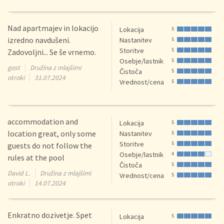
Nad apartmajev in lokacijo
Lokacija
5
izredno navdušeni.
Nastanitev
5
Storitve
5
Zadovoljni... Se še vrnemo.
Osebje/lastnik
5
gost
Družina z mlajšimi
Čistoča
5
otroki
31.07.2024
Vrednost/cena
5
accommodation and
Lokacija
5
location great, only some
Nastanitev
5
Storitve
5
guests do not follow the
Osebje/lastnik
4
rules at the pool
Čistoča
5
David L.
Družina z mlajšimi
Vrednost/cena
5
otroki
14.07.2024
Enkratno dozivetje. Spet
Lokacija
5