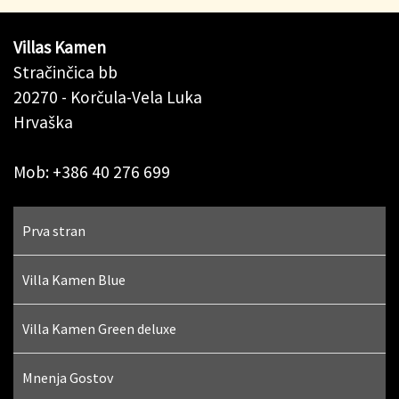
Villas Kamen
Stračinčica bb
20270 - Korčula-Vela Luka
Hrvaška
Mob: +386 40 276 699
Prva stran
Villa Kamen Blue
Villa Kamen Green deluxe
Mnenja Gostov