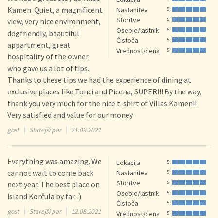
Kamen. Quiet, a magnificent
Nastanitev
5
Storitve
5
view, very nice environment,
Osebje/lastnik
5
dogfriendly, beautiful
Čistoča
5
appartment, great
Vrednost/cena
5
hospitality of the owner
who gave us a lot of tips.
Thanks to these tips we had the experience of dining at
exclusive places like Tonci and Picena, SUPER!!! By the way,
thank you very much for the nice t-shirt of Villas Kamen!!
Very satisfied and value for our money
gost
Starejši par
21.09.2021
Everything was amazing. We
Lokacija
5
cannot wait to come back
Nastanitev
5
Storitve
5
next year. The best place on
Osebje/lastnik
5
island Korčula by far. :)
Čistoča
5
gost
Starejši par
12.08.2021
Vrednost/cena
5