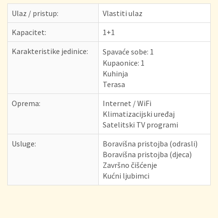
Ulaz / pristup:
Vlastiti ulaz
Kapacitet:
1+1
Karakteristike jedinice:
Spavaće sobe:
1
Kupaonice: 1
Kuhinja
Terasa
Oprema:
Internet / WiFi
Klimatizacijski uređaj
Satelitski TV programi
Usluge:
Boravišna pristojba (odrasli)
Boravišna pristojba (djeca)
Završno čišćenje
Kućni ljubimci